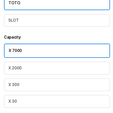
TOTO
SLOT
Capacity
X 7000
X 2000
X 300
X 30