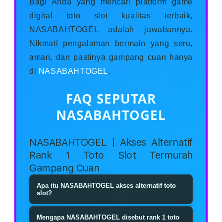
Bagi Anda yang mencari platform game
digital toto slot kualitas terbaik,
NASABAHTOGEL adalah jawabannya.
Nikmati pengalaman bermain yang seru,
aman, dan pastinya gampang cuan hanya
di
NASABAHTOGEL
.
FAQ SEPUTAR
NASABAHTOGEL
NASABAHTOGEL | Akses Alternatif
Rank 1 Toto Slot Termurah
Gampang Cuan
Apa itu NASABAHTOGEL akses alternatif toto
slot?
NASABAHTOGEL adalah platform
Mengapa NASABAHTOGEL disebut rank 1 toto