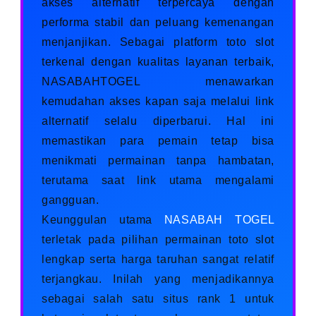
akses alternatif terpercaya dengan
performa stabil dan peluang kemenangan
menjanjikan. Sebagai platform toto slot
terkenal dengan kualitas layanan terbaik,
NASABAHTOGEL menawarkan
kemudahan akses kapan saja melalui link
alternatif selalu diperbarui. Hal ini
memastikan para pemain tetap bisa
menikmati permainan tanpa hambatan,
terutama saat link utama mengalami
gangguan.
Keunggulan utama
NASABAH TOGEL
terletak pada pilihan permainan toto slot
lengkap serta harga taruhan sangat relatif
terjangkau. Inilah yang menjadikannya
sebagai salah satu situs rank 1 untuk