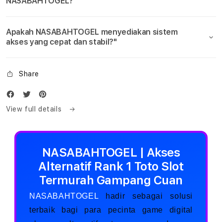
NASABAHTOGEL?
Apakah NASABAHTOGEL menyediakan sistem
akses yang cepat dan stabil?"
Share
View full details
NASABAHTOGEL | Akses
Alternatif Rank 1 Toto Slot
Termurah Gampang Cuan
NASABAHTOGEL
hadir sebagai solusi
terbaik bagi para pecinta game digital